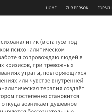
HOME
ZUR PERSON
FORSC
психоаналитик (в статусе под
ском психоналитическом
 работе я сопровождаю людей в
х кризисов, при тревожных
иваниях утраты, повторяющихся
шениях или чувстве внутренней
аналитическая терапия создаёт
отором постепенно становится
 откуда возникает душевное
рмируются бессознательные