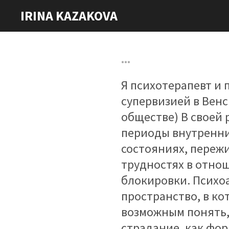
Zum
IRINA KAZAKOVA
Hauptinhalt
springen
***
Я психотерапевт и 
супервизией в Вен
обществе) В своей
периоды внутренни
состояниях, переж
трудностях в отно
блокировки. Психо
пространство, в к
возможным понять,
страдание, как фо